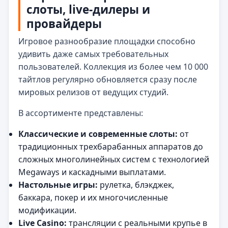
слоты, live-дилеры и
провайдеры
Игровое разнообразие площадки способно
удивить даже самых требовательных
пользователей. Коллекция из более чем 10 000
тайтлов регулярно обновляется сразу после
мировых релизов от ведущих студий.
В ассортименте представлены:
Классические и современные слоты:
от
традиционных трехбарабанных аппаратов до
сложных многолинейных систем с технологией
Megaways и каскадными выплатами.
Настольные игры:
рулетка, блэкджек,
баккара, покер и их многочисленные
модификации.
Live Casino:
трансляции с реальными крупье в