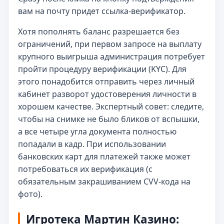
вам на почту придет ссылка-верификатор.
Хотя пополнять баланс разрешается без
ограничений, при первом запросе на выплату
крупного выигрыша администрация потребует
пройти процедуру верификации (KYC). Для
этого понадобится отправить через личный
кабинет разворот удостоверения личности в
хорошем качестве. Экспертный совет: следите,
чтобы на снимке не было бликов от вспышки,
а все четыре угла документа полностью
попадали в кадр. При использовании
банковских карт для платежей также может
потребоваться их верификация (с
обязательным закрашиванием CVV-кода на
фото).
Игротека Мартин Казино: