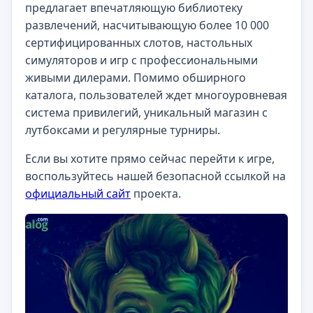
предлагает впечатляющую библиотеку
развлечений, насчитывающую более 10 000
сертифицированных слотов, настольных
симуляторов и игр с профессиональными
живыми дилерами. Помимо обширного
каталога, пользователей ждет многоуровневая
система привилегий, уникальный магазин с
лутбоксами и регулярные турниры.
Если вы хотите прямо сейчас перейти к игре,
воспользуйтесь нашей безопасной ссылкой на
официальный сайт
проекта.