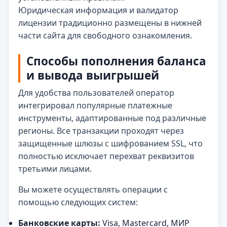
Юридическая информация и валидатор
лицензии традиционно размещены в нижней
части сайта для свободного ознакомления.
Способы пополнения баланса
и вывода выигрышей
Для удобства пользователей оператор
интегрировал популярные платежные
инструменты, адаптированные под различные
регионы. Все транзакции проходят через
защищенные шлюзы с шифрованием SSL, что
полностью исключает перехват реквизитов
третьими лицами.
Вы можете осуществлять операции с
помощью следующих систем:
Банковские карты:
Visa, Mastercard, МИР