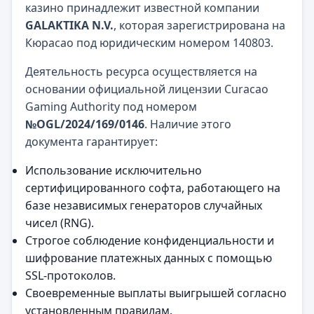
казино принадлежит известной компании
GALAKTIKA N.V.
, которая зарегистрирована на
Кюрасао под юридическим номером 140803.
Деятельность ресурса осуществляется на
основании официальной лицензии Curacao
Gaming Authority под номером
№OGL/2024/169/0146
. Наличие этого
документа гарантирует:
Использование исключительно
сертифицированного софта, работающего на
базе независимых генераторов случайных
чисел (RNG).
Строгое соблюдение конфиденциальности и
шифрование платежных данных с помощью
SSL-протоколов.
Своевременные выплаты выигрышей согласно
установленным правилам.