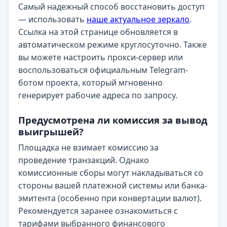
Самый надежный способ восстановить доступ
— использовать
наше актуальное зеркало
.
Ссылка на этой странице обновляется в
автоматическом режиме круглосуточно. Также
вы можете настроить прокси-сервер или
воспользоваться официальным Telegram-
ботом проекта, который мгновенно
генерирует рабочие адреса по запросу.
Предусмотрена ли комиссия за вывод
выигрышей?
Площадка не взимает комиссию за
проведение транзакций. Однако
комиссионные сборы могут накладываться со
стороны вашей платежной системы или банка-
эмитента (особенно при конвертации валют).
Рекомендуется заранее ознакомиться с
тарифами выбранного финансового